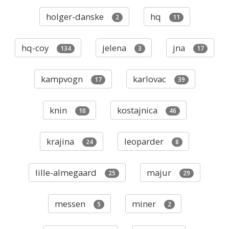
holger-danske
hq
2
11
hq-coy
jelena
jna
134
3
17
kampvogn
karlovac
17
39
knin
kostajnica
10
46
krajina
leoparder
24
8
lille-almegaard
majur
25
29
messen
miner
5
2