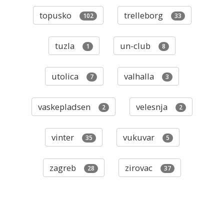
topusko
trelleborg
102
33
tuzla
un-club
1
8
utolica
valhalla
7
3
vaskepladsen
velesnja
2
2
vinter
vukuvar
35
5
zagreb
zirovac
28
37