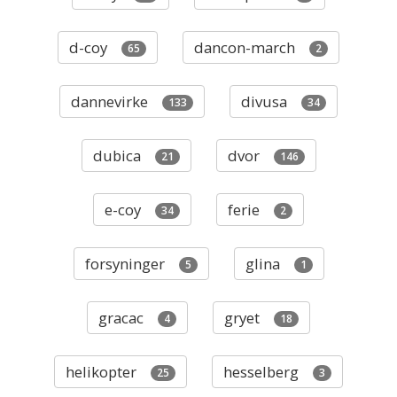
d-coy
dancon-march
65
2
dannevirke
divusa
133
34
dubica
dvor
21
146
e-coy
ferie
34
2
forsyninger
glina
5
1
gracac
gryet
4
18
helikopter
hesselberg
25
3