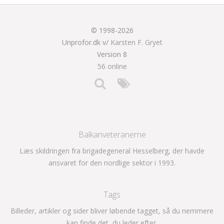
© 1998-2026
Unprofor.dk v/
Karsten F. Gryet
Version 8
56 online
Balkanveteranerne
Læs skildringen fra brigadegeneral Hesselberg, der havde
ansvaret for den nordlige sektor i 1993.
Tags
Billeder, artikler og sider bliver løbende tagget, så du nemmere
kan finde det, du leder efter.