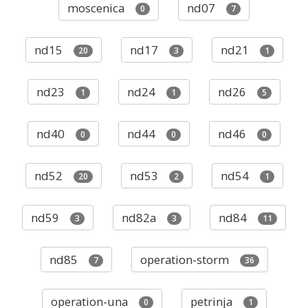
moscenica
nd07
0
7
nd15
nd17
nd21
20
3
1
nd23
nd24
nd26
1
1
5
nd40
nd44
nd46
0
0
0
nd52
nd53
nd54
20
2
1
nd59
nd82a
nd84
3
3
11
nd85
operation-storm
7
36
operation-una
petrinja
0
1