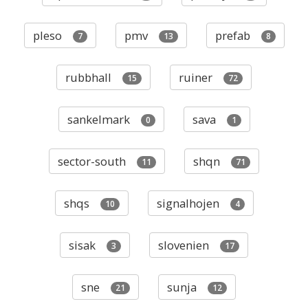
pleso
pmv
prefab
7
13
8
rubbhall
ruiner
15
72
sankelmark
sava
0
1
sector-south
shqn
11
71
shqs
signalhojen
10
4
sisak
slovenien
3
17
sne
sunja
21
12