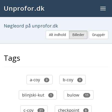
Unprofor.dk
Togg
navig
Nøgleord på unprofor.dk
Alt indhold
Billeder
Gruppér
Tags
a-coy
b-coy
3
0
blinjski-kut
bulow
1
11
c-coy
checkpoint
31
6