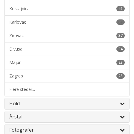
Kostajnica
46
Karlovac
39
Zirovac
37
Divusa
34
Majur
29
Zagreb
28
Flere steder...
Hold
Årstal
Fotografer