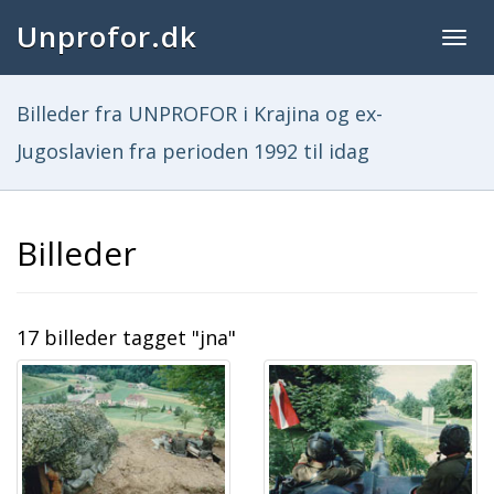
Unprofor.dk
Togg
navig
Billeder fra UNPROFOR i Krajina og ex-
Jugoslavien fra perioden 1992 til idag
Billeder
17 billeder tagget "jna"