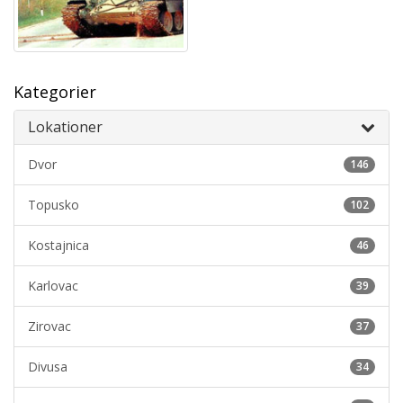
Kategorier
Lokationer
Dvor
146
Topusko
102
Kostajnica
46
Karlovac
39
Zirovac
37
Divusa
34