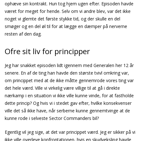
ophæve sin kontrakt. Hun tog hjem ugen efter. Episoden havde
været for meget for hende. Selv om vi andre blev, var det ikke
noget vi glemte det første stykke tid, og der skulle en del
smøger og en del øl til for at lægge en dæmper på nerverne
resten af den dag.
Ofre sit liv for principper
Jeg har snakket episoden lidt igennem med Generalen her 12 år
senere. En af de ting han havde den største tvivl omkring var,
om princippet med at de ikke måtte gennemrode vores ting var
det hele værd. Ville vi virkelig være villige til at gå i direkte
nærkamp i en situation vi ikke ville kunne vinde, for at fastholde
dette princip? Og hvis vi i stedet gav efter, hvilke konsekvenser
ville det så ikke have, når serberne kunne gennemtvinge at de
kunne rode i selveste Sector Commanders bil?
Egentlig vil jeg sige, at det var princippet værd. Jeg er sikker på vi
ikke ville overleve konfrontationen, hvis en skudveksling havde