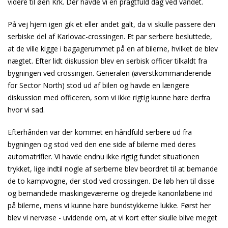
videre til øen Krk. Dér havde vi en pragtfuld dag ved vandet.
På vej hjem igen gik et eller andet galt, da vi skulle passere den
serbiske del af Karlovac-crossingen. Et par serbere besluttede,
at de ville kigge i bagagerummet på en af bilerne, hvilket de blev
nægtet. Efter lidt diskussion blev en serbisk officer tilkaldt fra
bygningen ved crossingen. Generalen (øverstkommanderende
for Sector North) stod ud af bilen og havde en længere
diskussion med officeren, som vi ikke rigtig kunne høre derfra
hvor vi sad.
Efterhånden var der kommet en håndfuld serbere ud fra
bygningen og stod ved den ene side af bilerne med deres
automatrifler. Vi havde endnu ikke rigtig fundet situationen
trykket, lige indtil nogle af serberne blev beordret til at bemande
de to kampvogne, der stod ved crossingen. De løb hen til disse
og bemandede maskingeværerne og drejede kanonløbene ind
på bilerne, mens vi kunne høre bundstykkerne lukke. Først her
blev vi nervøse - uvidende om, at vi kort efter skulle blive meget