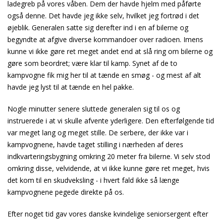
ladegreb på vores våben. Dem der havde hjelm med påførte
også denne. Det havde jeg ikke selv, hvilket jeg fortrød i det
øjeblik. Generalen satte sig derefter ind i en af bilerne og
begyndte at afgive diverse kommandoer over radioen. Imens
kunne vi ikke gøre ret meget andet end at slå ring om bilerne og
gøre som beordret; være klar til kamp. Synet af de to
kampvogne fik mig her til at tænde en smøg - og mest af alt
havde jeg lyst til at tænde en hel pakke.
Nogle minutter senere sluttede generalen sig til os og
instruerede i at vi skulle afvente yderligere. Den efterfølgende tid
var meget lang og meget stille. De serbere, der ikke var i
kampvognene, havde taget stilling i nærheden af deres
indkvarteringsbygning omkring 20 meter fra bilerne. Vi selv stod
omkring disse, velvidende, at vi ikke kunne gøre ret meget, hvis
det kom til en skudveksling - i hvert fald ikke så længe
kampvognene pegede direkte på os.
Efter noget tid gav vores danske kvindelige seniorsergent efter