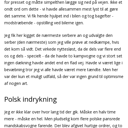
for presset og måtte simpelthen lægge sig ned på vejen. Ikke et
ondt ord om dette - vi havde allesammen mest lyst til at gøre
det samme. Vi fik hende hjulpet ind i bilen og tog bagefter -
modstræbende - opstilling ved bilerne igen.
Jeg fik her kigget de nærmeste serbere an og udvalgte den
serber (den nærmeste) som jeg ville prøve at nedkæmpe, hvis
det kom så vidt. Det virkede nyttesløst, da de dels var flere end
os og dels - specielt - da de havde to kampvogne og vi stort set
ingen dækning havde andet end en flad vej. Havde vi været lige i
bevæbning tror jeg vi alle havde været mere tændte. Men her
var der kun et muligt udfald, så der var ingen grund til optimisme
af nogen art.
Polsk indrykning
Jeg er ikke klar over hvor lang tid der gik. Måske en halv time
mere - måske en hel. Men pludselig kom flere polske pansrede
mandskabsvogne farende. Der blev afgivet hurtige ordrer, og to