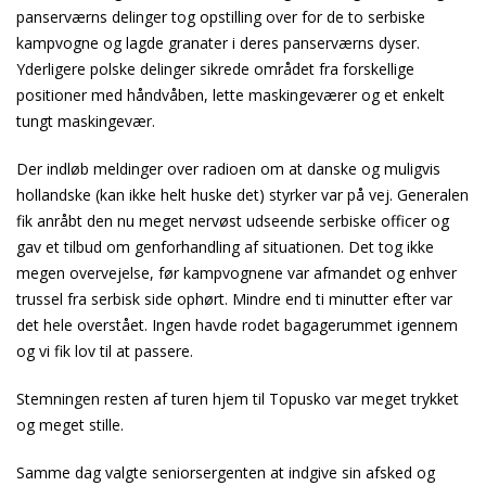
panserværns delinger tog opstilling over for de to serbiske
kampvogne og lagde granater i deres panserværns dyser.
Yderligere polske delinger sikrede området fra forskellige
positioner med håndvåben, lette maskingeværer og et enkelt
tungt maskingevær.
Der indløb meldinger over radioen om at danske og muligvis
hollandske (kan ikke helt huske det) styrker var på vej. Generalen
fik anråbt den nu meget nervøst udseende serbiske officer og
gav et tilbud om genforhandling af situationen. Det tog ikke
megen overvejelse, før kampvognene var afmandet og enhver
trussel fra serbisk side ophørt. Mindre end ti minutter efter var
det hele overstået. Ingen havde rodet bagagerummet igennem
og vi fik lov til at passere.
Stemningen resten af turen hjem til Topusko var meget trykket
og meget stille.
Samme dag valgte seniorsergenten at indgive sin afsked og