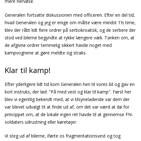
mere nervøse.
Generalen fortsatte diskussionen med officeren. Efter en del tid,
hvad Generalen og jeg er enige om måtte være mindst 1½ time,
blev der råbt lidt flere ordrer på serbokroatisk, og de serbere der
stod ved bilerne begyndte at rykke længere væk. Tanken om, at
de afgivne ordrer temmelig sikkert havde noget med
kampvognene at gøre meldte sig straks.
Klar til kamp!
Efter yderligere lidt tid kom Generalen hen til vores bil og gav en
kort instruks, der lød: "På med vest og klar til kamp". Først her
blev vi egentlig bekendt med, at vi tilsyneladende var dem der
var blevet udvalgt til at finde ud af, om det var værd at dø for
princippet om, at de lokale ingen ret havde til at gennemse FN-
soldaters udrustning eller køretøjer.
Vi steg ud af bilerne, iførte os fragmentationsvest og tog