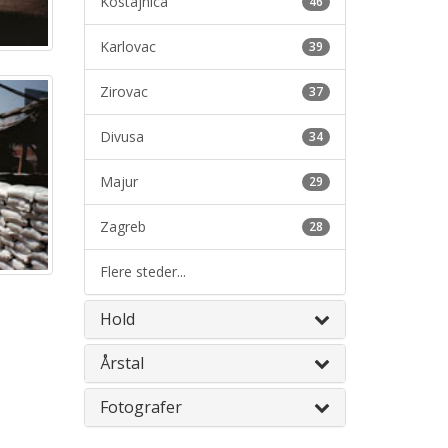
Kostajnica
46
Karlovac
39
Zirovac
37
Divusa
34
Majur
29
Zagreb
28
Flere steder...
Hold
Årstal
Fotografer