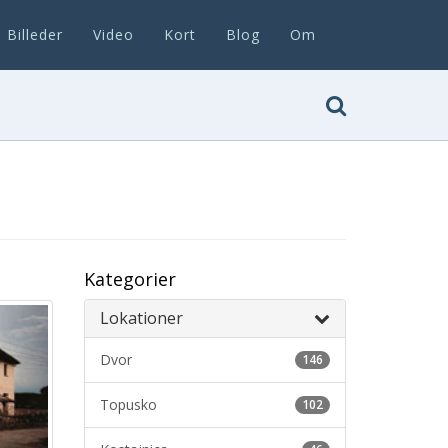
Billeder
Video
Kort
Blog
Om
Kategorier
Lokationer
Dvor
146
Topusko
102