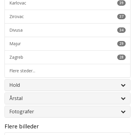
Karlovac
39
Zirovac
37
Divusa
34
Majur
29
Zagreb
28
Flere steder...
Hold
Årstal
Fotografer
Flere billeder