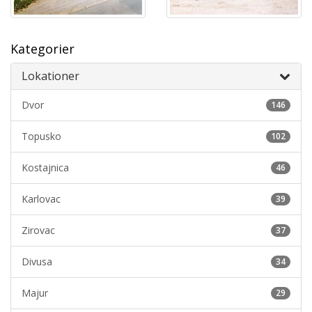
Kategorier
Lokationer
Dvor
146
Topusko
102
Kostajnica
46
Karlovac
39
Zirovac
37
Divusa
34
Majur
29