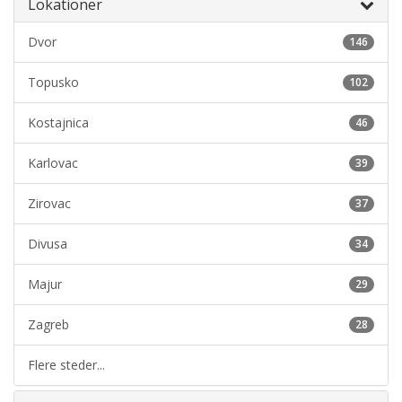
Lokationer
Dvor
146
Topusko
102
Kostajnica
46
Karlovac
39
Zirovac
37
Divusa
34
Majur
29
Zagreb
28
Flere steder...