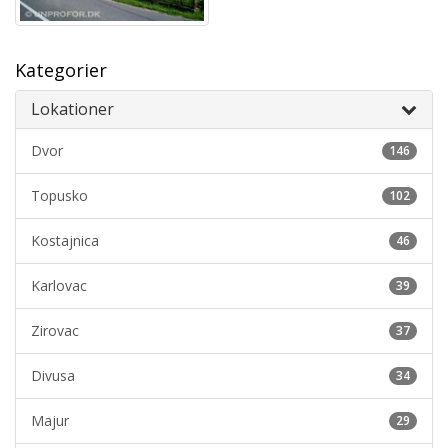
Kategorier
Lokationer
Dvor
146
Topusko
102
Kostajnica
46
Karlovac
39
Zirovac
37
Divusa
34
Majur
29