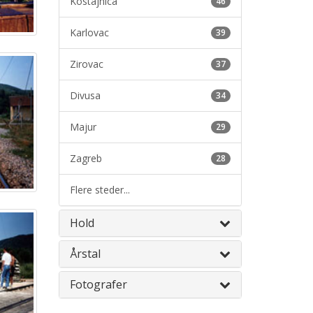
Kostajnica
46
Karlovac
39
Zirovac
37
Divusa
34
Majur
29
Zagreb
28
Flere steder...
Hold
Årstal
Fotografer