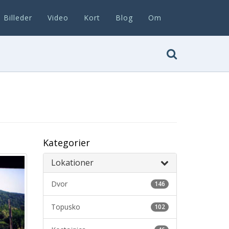
Billeder
Video
Kort
Blog
Om
Kategorier
Lokationer
Dvor
146
Topusko
102