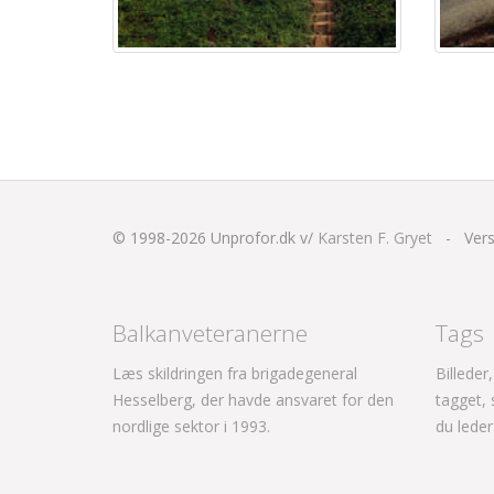
© 1998-2026
Unprofor.dk v/
Karsten F. Gryet
-
Vers
Balkanveteranerne
Tags
Læs skildringen fra brigadegeneral
Billeder
Hesselberg, der havde ansvaret for den
tagget,
nordlige sektor i 1993.
du leder