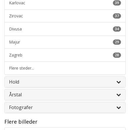
Karlovac
39
Zirovac
37
Divusa
34
Majur
29
Zagreb
28
Flere steder...
Hold
Årstal
Fotografer
Flere billeder