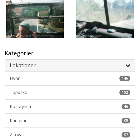
Kategorier
Lokationer
Dvor
146
Topusko
102
Kostajnica
46
Karlovac
39
Zirovac
37