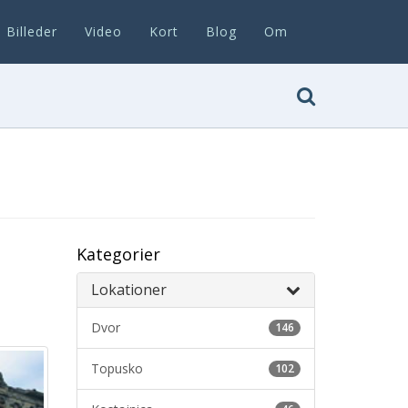
Billeder
Video
Kort
Blog
Om
Kategorier
Lokationer
Dvor
146
Topusko
102