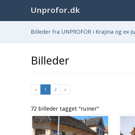
Unprofor.dk
Billeder fra UNPROFOR i Krajina og ex-Ju
Billeder
«
1
2
»
72 billeder tagget "ruiner"