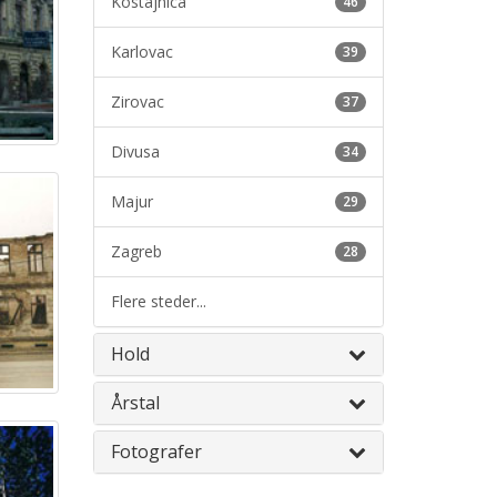
Kostajnica
46
Karlovac
39
Zirovac
37
Divusa
34
Majur
29
Zagreb
28
Flere steder...
Hold
Årstal
Fotografer