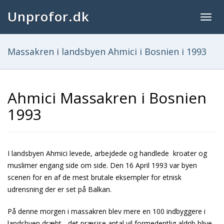
Unprofor.dk
Togg
navig
Massakren i landsbyen Ahmici i Bosnien i 1993
Ahmici Massakren i Bosnien
1993
I landsbyen Ahmici levede, arbejdede og handlede kroater og
muslimer engang side om side. Den 16 April 1993 var byen
scenen for en af de mest brutale eksempler for etnisk
udrensning der er set på Balkan.
På denne morgen i massakren blev mere en 100 indbyggere i
landsbyen dræbt - det præsise antal vil formedentlig aldrib blive