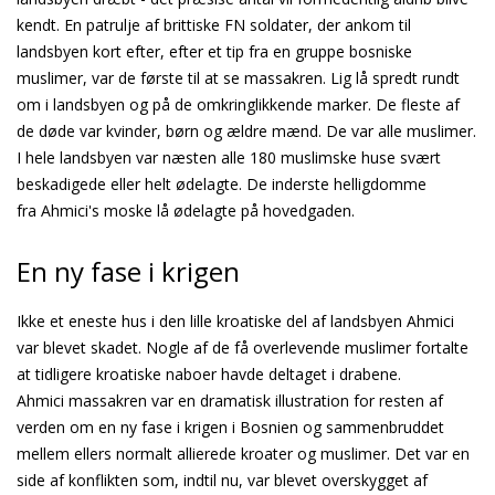
kendt. En patrulje af brittiske FN soldater, der ankom til
landsbyen kort efter, efter et tip fra en gruppe bosniske
muslimer, var de første til at se massakren. Lig lå spredt rundt
om i landsbyen og på de omkringlikkende marker. De fleste af
de døde var kvinder, børn og ældre mænd. De var alle muslimer.
I hele landsbyen var næsten alle 180 muslimske huse svært
beskadigede eller helt ødelagte. De inderste helligdomme
fra Ahmici's moske lå ødelagte på hovedgaden.
En ny fase i krigen
Ikke et eneste hus i den lille kroatiske del af landsbyen Ahmici
var blevet skadet. Nogle af de få overlevende muslimer fortalte
at tidligere kroatiske naboer havde deltaget i drabene.
Ahmici massakren var en dramatisk illustration for resten af
verden om en ny fase i krigen i Bosnien og sammenbruddet
mellem ellers normalt allierede kroater og muslimer. Det var en
side af konflikten som, indtil nu, var blevet overskygget af