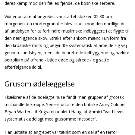
deres kamp mod den fælles fjende, de bosniske serbere.
Vidner udtalte at angrebet var startet klokken 05:30 om
morgenen, da mortergranater blev skudt mod den nordlige del
af landsbyen for at forhindre muslimske indbyggere i at flygte til
den nærliggende skov. Straks efter ankom mænd i uniform fra
den kroatiske milits og begyndte systematisk at arbejde sig vej
gennem landsbyen, mens de henrettede indbyggerne og hældte
petrolium på ofrene - både døde og sårede - og satte
efterfølgende ild til.
Grusom ødelæggelse
I kældrene af de ødelagte huse fandt man grupper af grotesk
mishandlede kroppe. Senere udtalte den britiske Army Colonel
Bryan Watters til Krigs-tribunalet i Haag, at Ahmici "var blevet
systematisk ødelagt med grusomme metoder".
Han udtalte at angrebet var tænkt som en del af en terror-