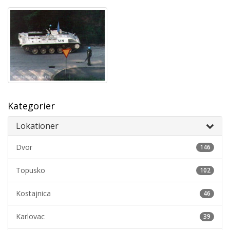
Kategorier
Lokationer
Dvor
146
Topusko
102
Kostajnica
46
Karlovac
39