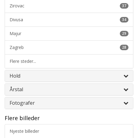
Zirovac
37
Divusa
34
Majur
29
Zagreb
28
Flere steder...
Hold
Årstal
Fotografer
Flere billeder
Nyeste billeder