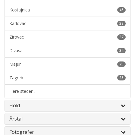
Kostajnica
46
Karlovac
39
Zirovac
37
Divusa
34
Majur
29
Zagreb
28
Flere steder...
Hold
Årstal
Fotografer