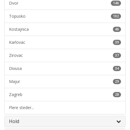
Dvor
146
Topusko
102
Kostajnica
46
Karlovac
39
Zirovac
37
Divusa
34
Majur
29
Zagreb
28
Flere steder...
Hold