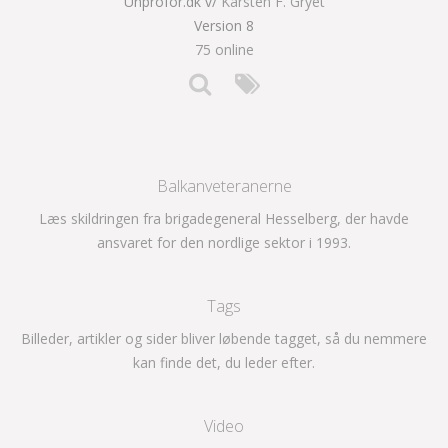
Unprofor.dk v/
Karsten F. Gryet
Version 8
75 online
Balkanveteranerne
Læs skildringen fra brigadegeneral Hesselberg, der havde
ansvaret for den nordlige sektor i 1993.
Tags
Billeder, artikler og sider bliver løbende tagget, så du nemmere
kan finde det, du leder efter.
Video