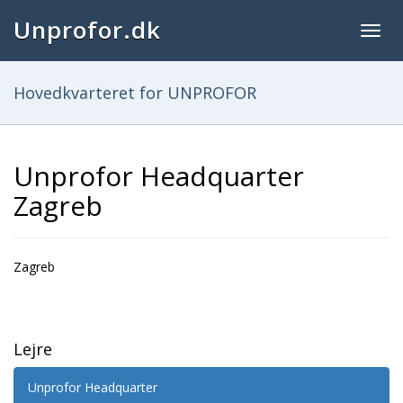
Unprofor.dk
Togg
navig
Hovedkvarteret for UNPROFOR
Unprofor Headquarter
Zagreb
Zagreb
Lejre
Unprofor Headquarter