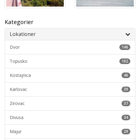
Kategorier
Lokationer
Dvor
146
Topusko
102
Kostajnica
46
Karlovac
39
Zirovac
37
Divusa
34
Majur
29