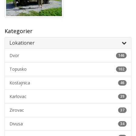
Kategorier
Lokationer
Dvor
146
Topusko
102
Kostajnica
46
Karlovac
39
Zirovac
37
Divusa
34