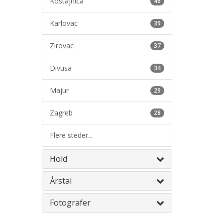
Kostajnica
46
Karlovac
39
Zirovac
37
Divusa
34
Majur
29
Zagreb
28
Flere steder...
Hold
Årstal
Fotografer