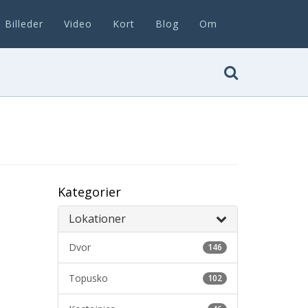
Billeder
Video
Kort
Blog
Om
Kategorier
Lokationer
Dvor
146
Topusko
102