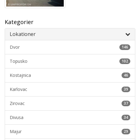
Kategorier
Lokationer
Dvor
146
Topusko
102
Kostajnica
46
Karlovac
39
Zirovac
37
Divusa
34
Majur
29