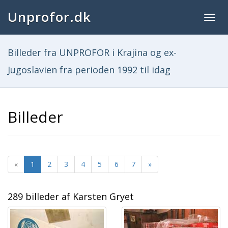
Unprofor.dk
Togg
navig
Billeder fra UNPROFOR i Krajina og ex-
Jugoslavien fra perioden 1992 til idag
Billeder
«
1
2
3
4
5
6
7
»
289 billeder af Karsten Gryet