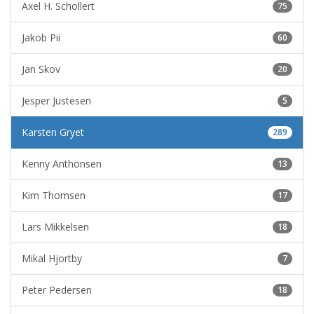
Axel H. Schollert
75
Jakob Pii
60
Jan Skov
20
Jesper Justesen
5
Karsten Gryet
289
Kenny Anthonsen
13
Kim Thomsen
17
Lars Mikkelsen
18
Mikal Hjortby
7
Peter Pedersen
18