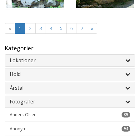
«
1
2
3
4
5
6
7
»
Kategorier
Lokationer
Hold
Årstal
Fotografer
Anders Olsen
39
Anonym
94