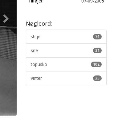
Tilføjet:
07-09-2005
Nøgleord:
shqn
71
sne
21
topusko
102
vinter
35