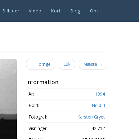
Billeder
Video
Kort
Blog
Om
Next
←
Forrige
Luk
Næste
→
Information:
År:
1994
Hold:
Hold 4
Fotograf:
Karsten Gryet
Visninger:
42.712