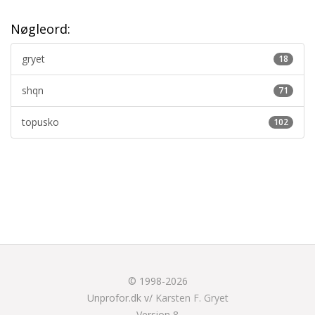
Nøgleord:
gryet
18
shqn
71
topusko
102
© 1998-2026
Unprofor.dk v/
Karsten F. Gryet
Version 8