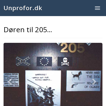
Unprofor.dk
Togg
navig
Døren til 205...
Previous
Next