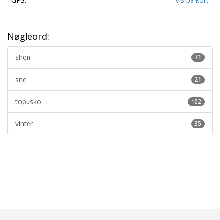
GPS:
Vis på kort
Nøgleord:
shqn
71
sne
21
topusko
102
vinter
35