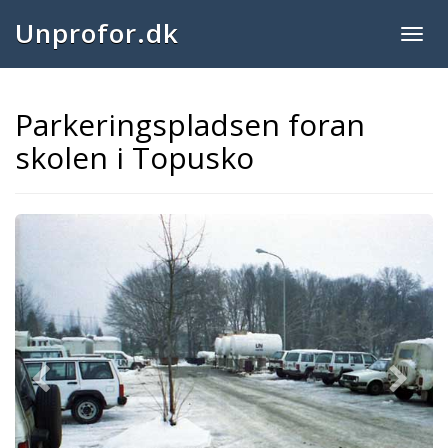
Unprofor.dk
Togg
navig
Parkeringspladsen foran
skolen i Topusko
Previous
Next