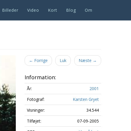
Billeder
Video
Kort
Blog
Om
Next
←
Forrige
Luk
Næste
→
Information:
År:
2001
Fotograf:
Karsten Gryet
Visninger:
34.544
Tilføjet:
07-09-2005