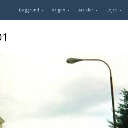
Baggrund
Krigen
Artikler
Lejre
01