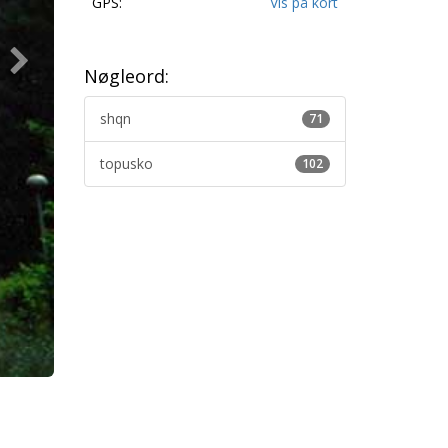
GPS:
Vis på kort
Nøgleord:
shqn
71
topusko
102