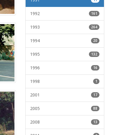
1992
161
1993
264
1994
20
1995
132
1996
16
1998
1
2001
17
2005
88
2008
13