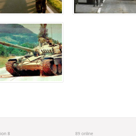
ion 8
89 online