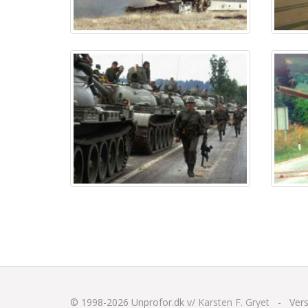
© 1998-2026
Unprofor.dk v/
Karsten F. Gryet
-
Vers