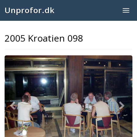
Unprofor.dk
Togg
navig
2005 Kroatien 098
Previous
Next