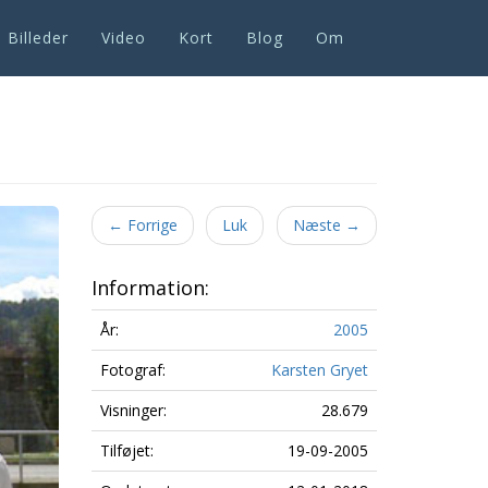
Billeder
Video
Kort
Blog
Om
Next
←
Forrige
Luk
Næste
→
Information:
År:
2005
Fotograf:
Karsten Gryet
Visninger:
28.679
Tilføjet:
19-09-2005