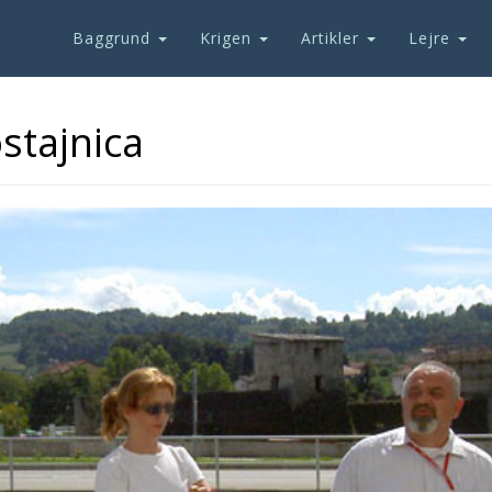
Baggrund
Krigen
Artikler
Lejre
ostajnica