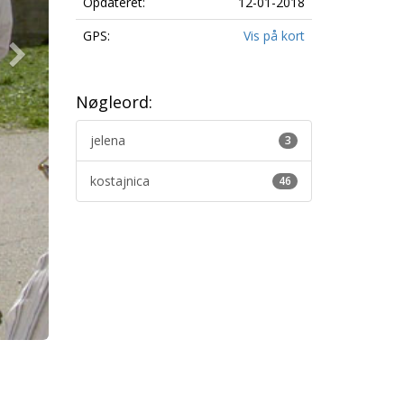
Opdateret:
12-01-2018
GPS:
Vis på kort
Nøgleord:
jelena
3
kostajnica
46