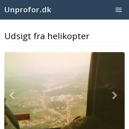
Unprofor.dk
Togg
navig
Udsigt fra helikopter
Previous
Next