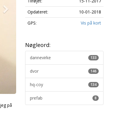
Tilføjet:
15-11-2017
Opdateret:
10-01-2018
GPS:
Vis på kort
Nøgleord:
dannevirke
133
dvor
146
hq-coy
134
prefab
8
 jeg på