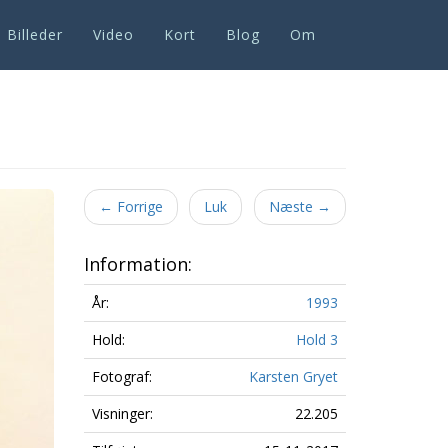
Billeder
Video
Kort
Blog
Om
Next
←
Forrige
Luk
Næste
→
Information:
År:
1993
Hold:
Hold 3
Fotograf:
Karsten Gryet
Visninger:
22.205