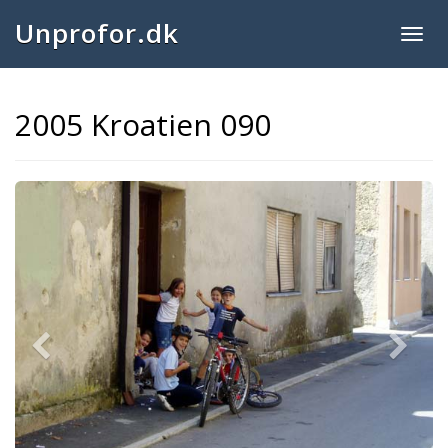
Unprofor.dk
Togg
navig
2005 Kroatien 090
Previous
Next