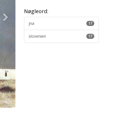
Nøgleord:
jna
17
slovenien
17