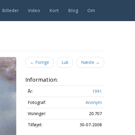
Billeder
Video
Kort
Blog
Om
Next
←
Forrige
Luk
Næste
→
Information:
År:
1991
Fotograf:
Anonym
Visninger:
20.707
Tilføjet:
30-07-2008