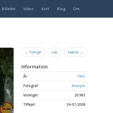
Billeder
Video
Kort
Blog
Om
Next
←
Forrige
Luk
Næste
→
Information:
År:
1991
Fotograf:
Anonym
Visninger:
20.983
Tilføjet:
24-07-2008