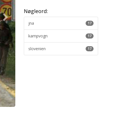
Nøgleord:
jna
17
kampvogn
17
slovenien
17