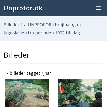
Unprofor.dk
Togg
navig
Billeder fra UNPROFOR i Krajina og ex-
Jugoslavien fra perioden 1992 til idag
Billeder
17 billeder tagget "jna"