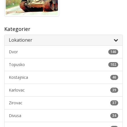
Kategorier
Lokationer
Dvor
146
Topusko
102
Kostajnica
46
Karlovac
39
Zirovac
37
Divusa
34