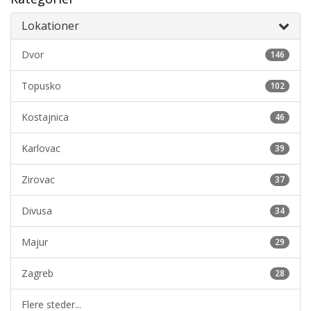
Lokationer
Dvor
146
Topusko
102
Kostajnica
46
Karlovac
39
Zirovac
37
Divusa
34
Majur
29
Zagreb
28
Flere steder...