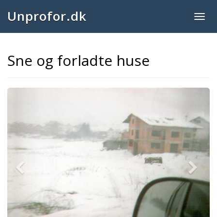
Unprofor.dk
Togg
navig
Sne og forladte huse
Previous
Next