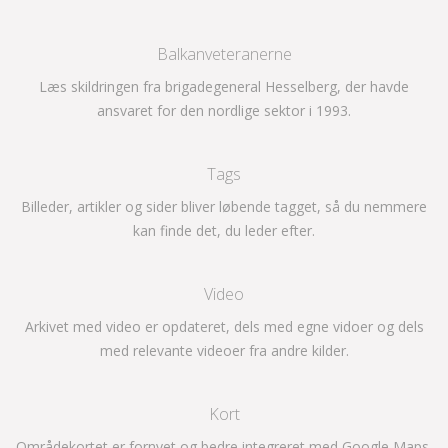
Balkanveteranerne
Læs skildringen fra brigadegeneral Hesselberg, der havde
ansvaret for den nordlige sektor i 1993.
Tags
Billeder, artikler og sider bliver løbende tagget, så du nemmere
kan finde det, du leder efter.
Video
Arkivet med video er opdateret, dels med egne vidoer og dels
med relevante videoer fra andre kilder.
Kort
Områdekortet er fornyet og bedre integreret med Google Maps.