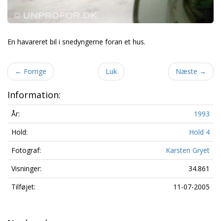
En havareret bil i snedyngerne foran et hus.
←
Forrige
Luk
Næste
→
Information:
År:
1993
Hold:
Hold 4
Fotograf:
Karsten Gryet
Visninger:
34.861
Tilføjet:
11-07-2005