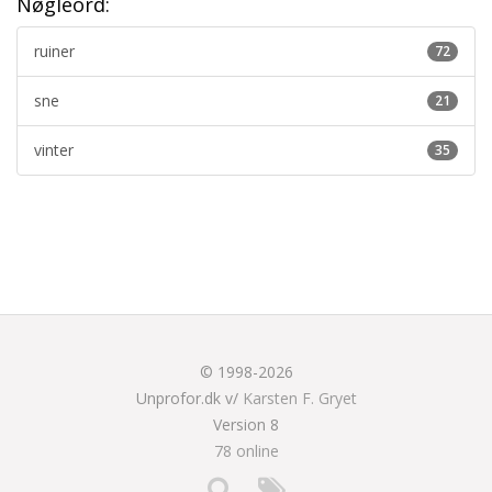
Nøgleord:
ruiner
72
sne
21
vinter
35
© 1998-2026
Unprofor.dk v/
Karsten F. Gryet
Version 8
78 online