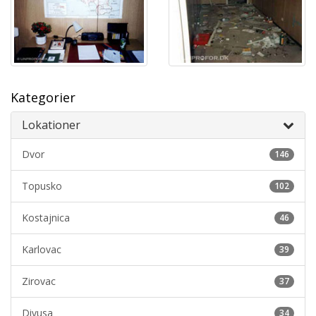
Kategorier
Lokationer
Dvor
146
Topusko
102
Kostajnica
46
Karlovac
39
Zirovac
37
Divusa
34