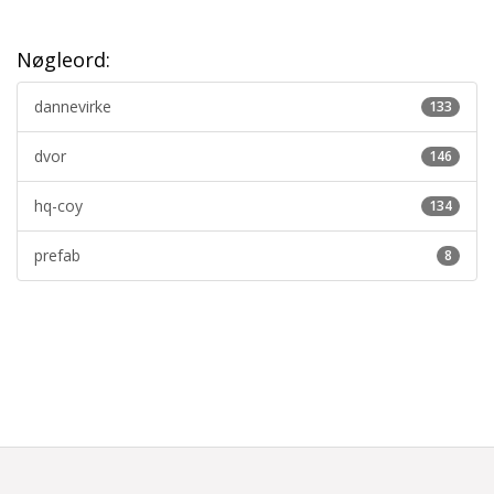
Nøgleord:
dannevirke
133
dvor
146
hq-coy
134
prefab
8