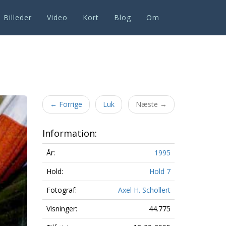
Billeder
Video
Kort
Blog
Om
←
Forrige
Luk
Næste
→
Information:
År:
1995
Hold:
Hold 7
Fotograf:
Axel H. Schollert
Visninger:
44.775