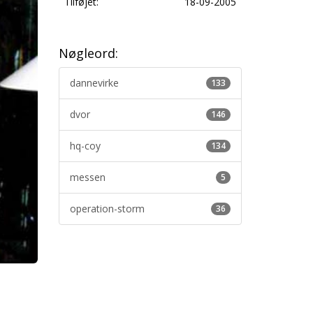
Tilføjet:
18-09-2005
Nøgleord:
dannevirke
133
dvor
146
hq-coy
134
messen
5
operation-storm
36