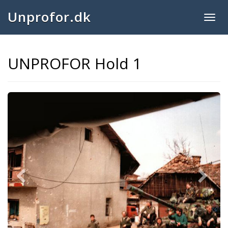
Unprofor.dk
Togg
navig
UNPROFOR Hold 1
Previous
Next