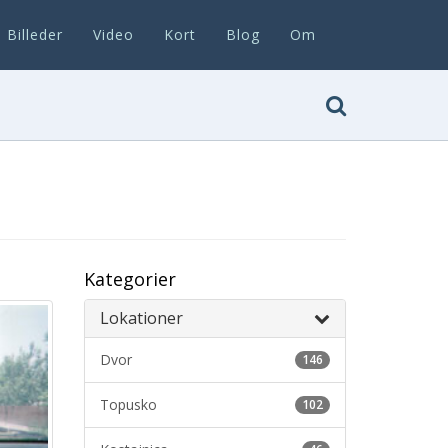
Billeder
Video
Kort
Blog
Om
Kategorier
Lokationer
Dvor
146
Topusko
102