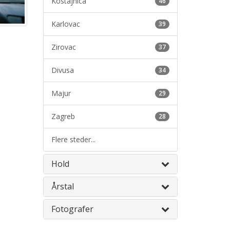
Kostajnica
46
Karlovac
39
Zirovac
37
Divusa
34
Majur
29
Zagreb
28
Flere steder...
Hold
Årstal
Fotografer