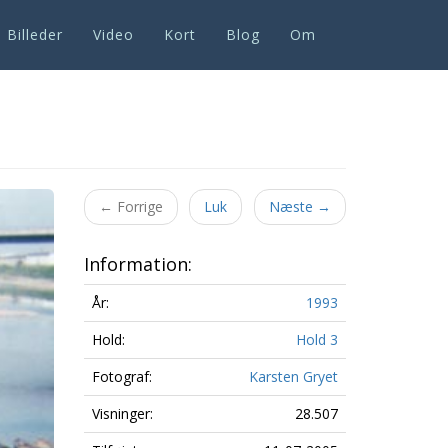
Billeder
Video
Kort
Blog
Om
Next
←
Forrige
Luk
Næste
→
Information:
År:
1993
Hold:
Hold 3
Fotograf:
Karsten Gryet
Visninger:
28.507