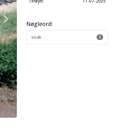
Tilføjet:
11-07-2005
Nøgleord:
sisak
3