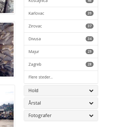
Kostajnica
46
Karlovac
39
Zirovac
37
Divusa
34
Majur
29
Zagreb
28
Flere steder...
Hold
Årstal
Fotografer