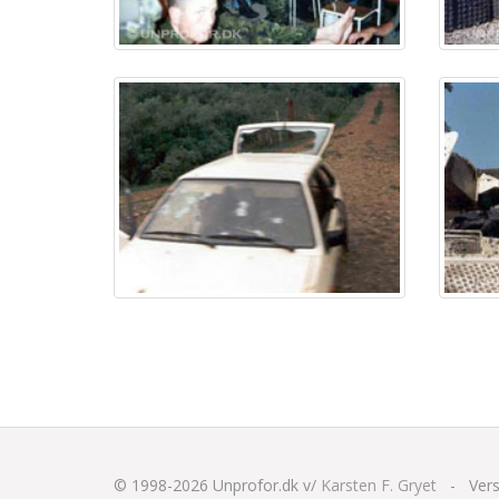
© 1998-2026
Unprofor.dk v/
Karsten F. Gryet
-
Vers