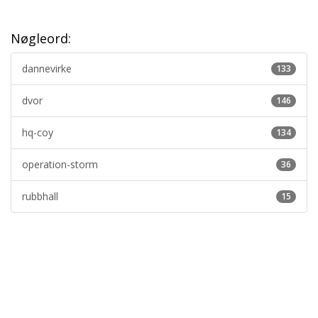
Nøgleord:
dannevirke
133
dvor
146
hq-coy
134
operation-storm
36
rubbhall
15