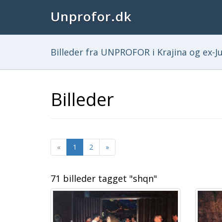
Unprofor.dk
Billeder fra UNPROFOR i Krajina og ex-Ju
Billeder
«
1
2
»
71 billeder tagget "shqn"