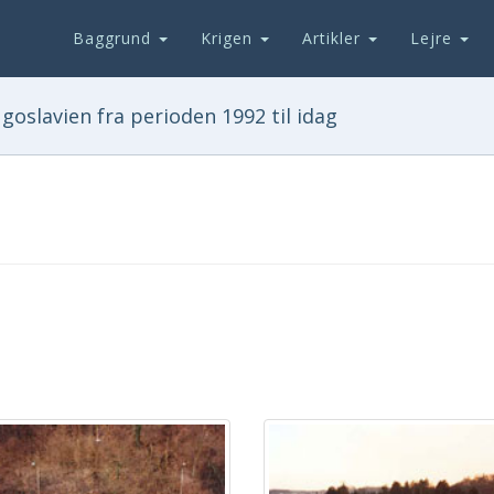
Baggrund
Krigen
Artikler
Lejre
goslavien fra perioden 1992 til idag