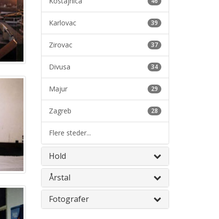
Kostajnica
46
Karlovac
39
Zirovac
37
Divusa
34
Majur
29
Zagreb
28
Flere steder...
Hold
Årstal
Fotografer