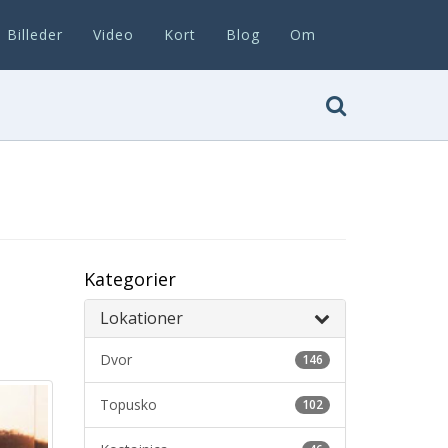
Billeder
Video
Kort
Blog
Om
Kategorier
Lokationer
Dvor
146
Topusko
102